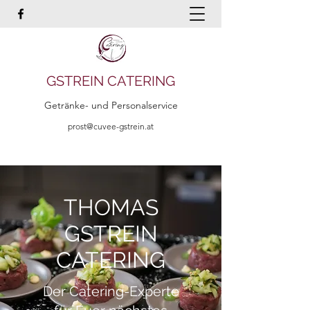
GSTREIN CATERING
Getränke- und Personalservice
prost@cuvee-gstrein.at
THOMAS
GSTREIN
CATERING
Der Catering-Experte